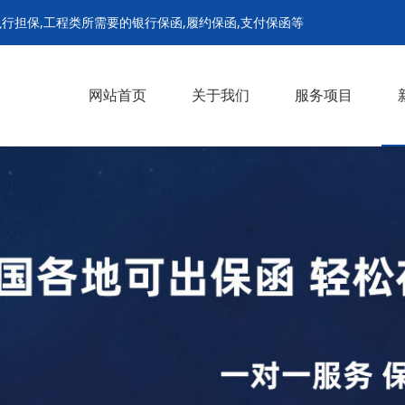
行担保,工程类所需要的银行保函,履约保函,支付保函等
网站首页
关于我们
服务项目
履约保函
支付担保保函
预付款保函
招投标保函
农民工工资保函
解封担保
诉前财产保全担保
诉中财产保全担保
继续执行担保