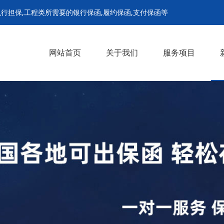
行担保,工程类所需要的银行保函,履约保函,支付保函等
网站首页
关于我们
服务项目
履约保函
支付担保保函
预付款保函
招投标保函
农民工工资保函
解封担保
诉前财产保全担保
诉中财产保全担保
继续执行担保