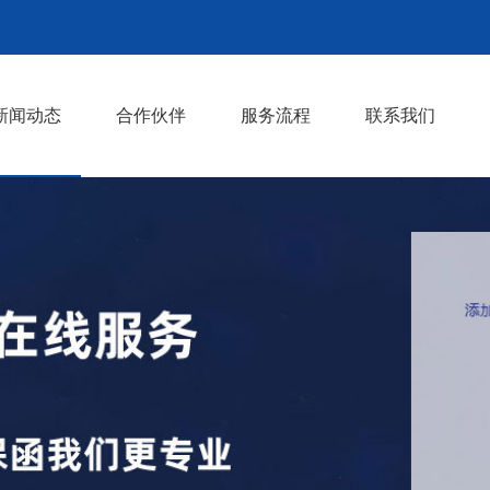
新闻动态
合作伙伴
服务流程
联系我们
行业知识
行业动态
>
>
>
>
>
>
>
>
>
>
>