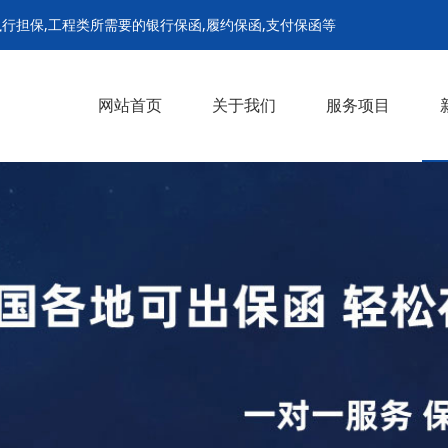
行担保,工程类所需要的银行保函,履约保函,支付保函等
网站首页
关于我们
服务项目
履约保函
支付担保保函
预付款保函
招投标保函
农民工工资保函
解封担保
诉前财产保全担保
诉中财产保全担保
继续执行担保