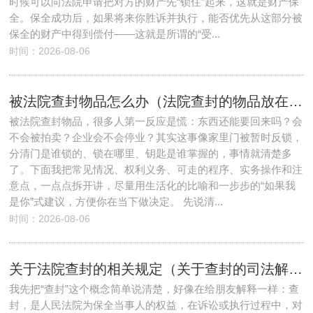
时候可以向法院申请把对方的财产先“锁住”起来，这就是财产保
全。保全成功后，如果将来你胜诉并执行，能否优先从这部分被
保全的财产中得到偿付——这就是所谓的“受...
时间：2026-08-06
被法院查封物品怎么办（法院查封的物品放在什么地方）
被法院查封物品，很多人第一反应是慌：东西还能要回来吗？会
不会被拍卖？企业会不会停业？其实这事像家里门被暂时反锁，
分清门是谁锁的、锁在哪里、钥匙是谁掌握的，事情就清楚多
了。下面我把常见情况、权利义务、可走的程序、实务操作和注
意点，一点点拆开讲，尽量用生活化的比喻和一步步的“如果我
是你”式建议，方便你在当下做决定。 先说清...
时间：2026-08-06
关于法院查封的相关规定（关于查封的司法解释）
我先把“查封”这个概念简单说清楚，好像在给朋友解释一样：查
封，是人民法院为保全当事人的权益，在诉讼或执行过程中，对