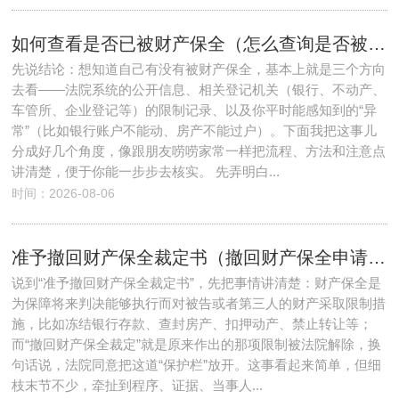
如何查看是否已被财产保全（怎么查询是否被保全）
先说结论：想知道自己有没有被财产保全，基本上就是三个方向
去看——法院系统的公开信息、相关登记机关（银行、不动产、
车管所、企业登记等）的限制记录、以及你平时能感知到的“异
常”（比如银行账户不能动、房产不能过户）。下面我把这事儿
分成好几个角度，像跟朋友唠唠家常一样把流程、方法和注意点
讲清楚，便于你能一步步去核实。 先弄明白...
时间：2026-08-06
准予撤回财产保全裁定书（撤回财产保全申请 保全费承担）
说到“准予撤回财产保全裁定书”，先把事情讲清楚：财产保全是
为保障将来判决能够执行而对被告或者第三人的财产采取限制措
施，比如冻结银行存款、查封房产、扣押动产、禁止转让等；
而“撤回财产保全裁定”就是原来作出的那项限制被法院解除，换
句话说，法院同意把这道“保护栏”放开。这事看起来简单，但细
枝末节不少，牵扯到程序、证据、当事人...