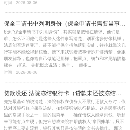
时间：2026-08-06
保全申请书中列明身份（保全申请书需要当事人签字吗）
说到“保全申请书中列明身份”，其实就是把谁在请求、他们是
谁、怎么证明他们是这些人这件事写清楚。别看这步好像机械，
法庭能否迅速受理、能不能把保全措施落到实处，往往就靠这几
行字能不能经得起核验。接下来我试着把事情拆开讲清楚，像跟
朋友解释，也像给自己做笔记那样，把重点、细节和常见陷阱都
揉在一起说。 先把概念说清：保全，一般指...
时间：2026-08-06
贷款没还 法院冻结银行卡（贷款未还被冻结银行卡）
先把最基础的说清楚：法院有权在债务人不履行还款义务时，依
法对其银行账户采取冻结、扣划等强制执行措施。这是民事执行
里的常规手段之一，目的很简单——确保债权人能拿到钱。听起
来可能有点生硬，但把它想成法院在帮债权人“拿回账单”，只不
过程序上要走流程，银行其实只是按法院的文书去操作。 那这