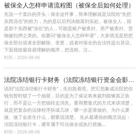
被保全人怎样申请流程图（被保全后如何处理）
先说一个直白的开头：保全这件事，简单理解就是法院给“先把
东西冻住”的权力，为的是以后判决能落到实处。被保全人，就
是那个东西被“冻住”的人，可能是账户被查封、房产被查封、货
物被扣押之类的。你要问“被保全人怎样申请”，大多情况是想把
保全部分或者全部解除、变更，或者对保全的合法性提出异议。
下面我按最容易理解的顺序，把流程、注...
时间：2026-08-06
法院冻结银行卡财务（法院冻结银行资金会影响什么）
说到“法院冻结银行卡财务”，先别急着慌。把它想象成法院把你
钱包暂时锁了一个抽屉，目的是为了保证将来裁判能够真正执
行，而不是让一方把钱转走消失。要用费曼式的方式来讲清楚，
就是把复杂的法律程序拆成几块，哪一步是谁做的、为什么要
做、做了会发生什么，都要说清楚。 先从最通俗的概念说起：
法院冻结银行卡，通常属于司法保全或执行措施...
时间：2026-08-06